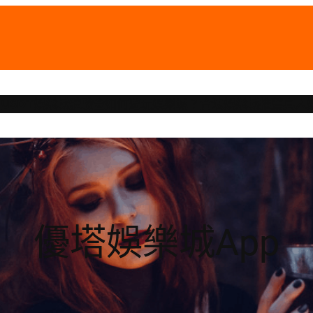
USDT娛樂城體驗金
如何遊玩娛樂城？
合法娛樂城推薦
真人
優塔娛樂城App