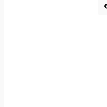
Facebook