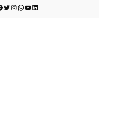
X
Instagram
WhatsApp
YouTube
LinkedIn