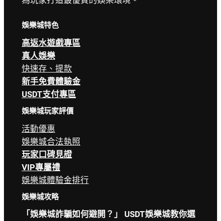
娛樂城特色
高返水遊戲專區
真人娛樂
快速存、提款
新手免費體驗金
USDT支付專區
娛樂城玩家
評價
活動優惠
娛樂城合法執照
玩家口碑見證
VIP專屬禮
娛樂城體驗金排行
娛樂城攻略
「娛樂城詐騙如何避開？」 USDT娛樂城教你選