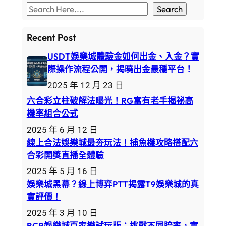
S
Search
e
a
Recent Post
r
USDT娛樂城體驗金如何出金、入金？實
c
際操作流程公開，揭曉出金最穩平台！
h
2025 年 12 月 23 日
六合彩立柱破解法曝光！RG富有老手揭祕高
機率組合公式
2025 年 6 月 12 日
線上合法娛樂城最夯玩法！捕魚機攻略搭配六
合彩開獎直播全體驗
2025 年 5 月 16 日
娛樂城黑幕？線上博弈PTT揭露T9娛樂城的真
實評價！
2025 年 3 月 10 日
BCR娛樂城百家樂試玩版：挑戰不同賠率，實